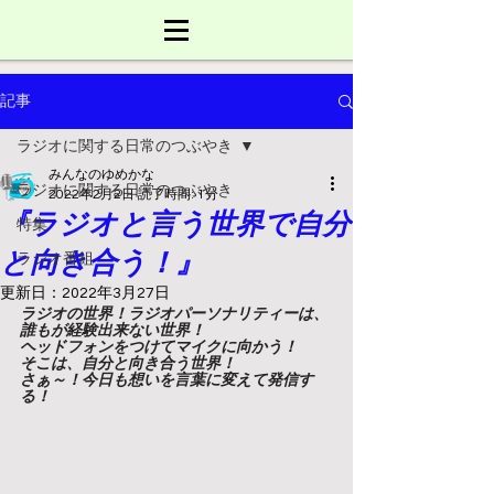
記事
ラジオに関する日常のつぶやき
みんなのゆめかな
ラジオに関する日常のつぶやき
2022年2月2日
読了時間: 1分
『ラジオと言う世界で自分
特集
と向き合う！』
ラジオ番組
更新日：
2022年3月27日
ラジオの世界！ラジオパーソナリティーは、
誰もが経験出来ない世界！
ヘッドフォンをつけてマイクに向かう！
そこは、自分と向き合う世界！
さぁ～！今日も想いを言葉に変えて発信す
る！