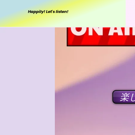
Happily! Let's listen!
楽